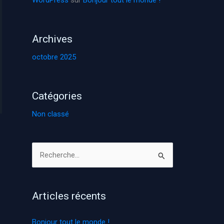
WordPress
sur
Bonjour tout le monde !
Archives
octobre 2025
Catégories
Non classé
R
e
c
Articles récents
h
e
Bonjour tout le monde !