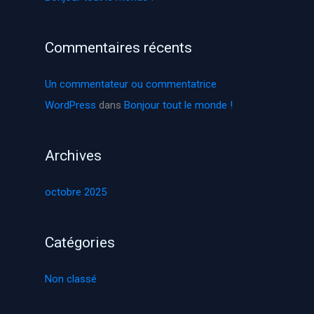
r
c
Commentaires récents
h
e
Un commentateur ou commentatrice
r
WordPress
dans
Bonjour tout le monde !
:
Archives
octobre 2025
Catégories
Non classé