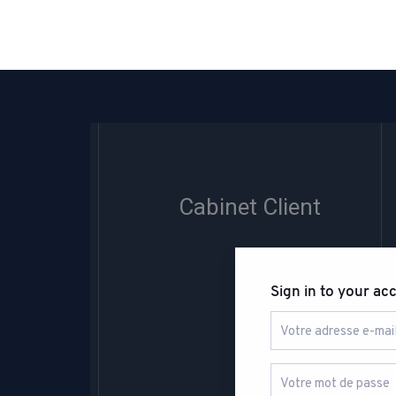
Aller
au
contenu
Cabinet Client
Sign in to your ac