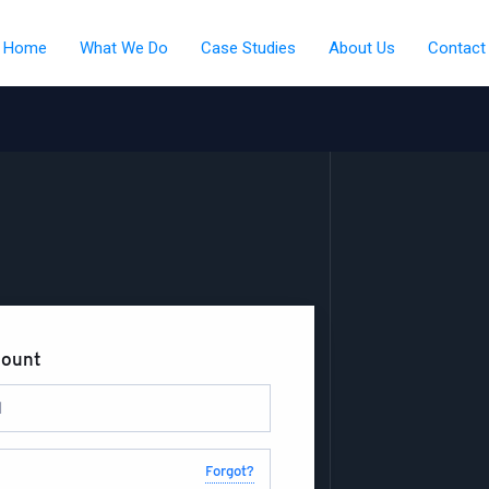
Home
What We Do
Case Studies
About Us
Contact
count
Forgot?